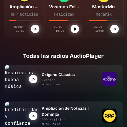
Ampliación de Noticias | Domingo
Vivamos Felices
MasterMix
RPP Noticias
Felicidad
MegaMix
08:00 -
06:00 -
06:00 -
10:00
10:00
10:00
Todas las radios AudioPlayer
Oxigeno Classics
Oxígeno
06:00 - 21:00
Ampliación de Noticias |
Domingo
RPP Noticias
08:00 - 10:00