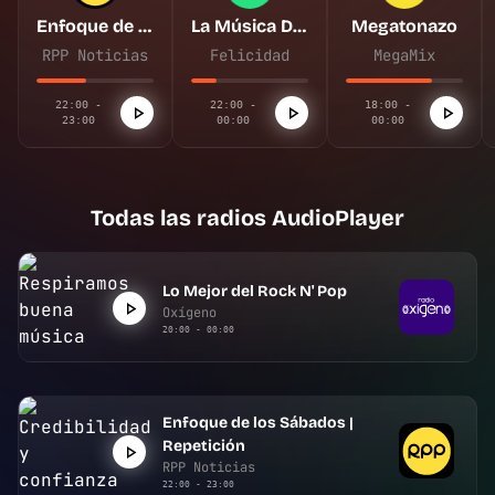
Enfoque de los Sábados | Repetición
La Música De Tu Vida
Megatonazo
RPP Noticias
Felicidad
MegaMix
22:00 -
22:00 -
18:00 -
23:00
00:00
00:00
Todas las radios AudioPlayer
Lo Mejor del Rock N' Pop
Oxígeno
20:00 - 00:00
Enfoque de los Sábados |
Repetición
RPP Noticias
22:00 - 23:00