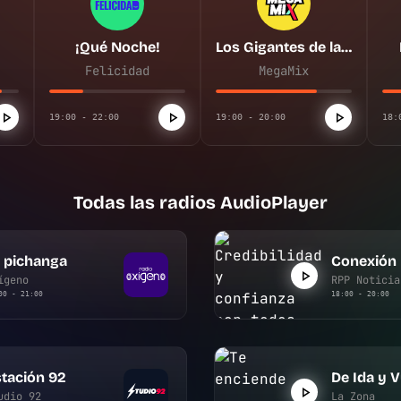
¡Qué Noche!
Los Gigantes de la Megacumbia
Felicidad
MegaMix
19:00 - 22:00
19:00 - 20:00
18:
Todas las radios AudioPlayer
 pichanga
Conexión
ígeno
RPP Noticia
00 - 21:00
18:00 - 20:00
tación 92
De Ida y V
udio 92
La Zona