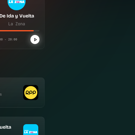
De Ida y Vuelta
La Zona
00 - 20:00
s
uelta