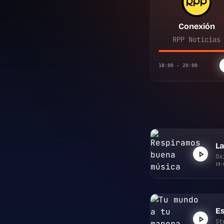
Conexión
RPP Noticias
18:00 - 20:00
La
Ox
19:
Es
St