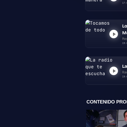
17:
Lo
M
Me
19:
La
Ra
19: