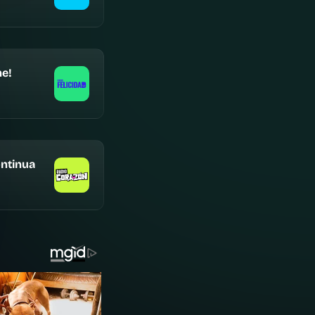
e!
ntinua