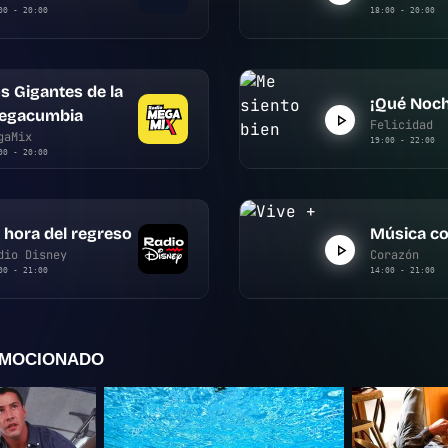
00 - 20:00
18:00 - 20:00
s Gigantes de la
¡Qué Noch
egacumbia
Felicidad
gaMix
19:00 - 22:00
00 - 20:00
 hora del regreso
Música co
dio Disney
Corazón
00 - 21:00
14:00 - 21:00