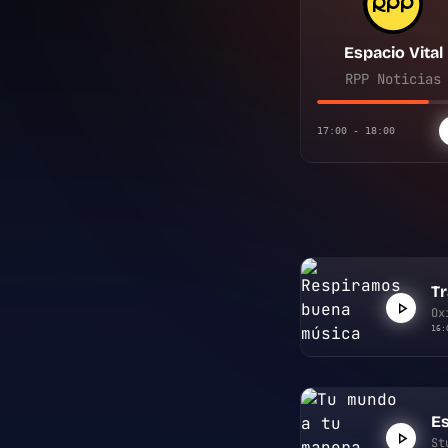
Espacio Vital
RPP Noticias
17:00 - 18:00
Tr
Ox
16:
Es
St