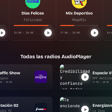
Días Felices
Mix Deportivo
Felicidad
MegaMix
15:00 - 18:00
17:00 - 19:00
14:
Todas las radios AudioPlayer
affic Show
Espacio Vi
ígeno
RPP Noticia
00 - 19:00
17:00 - 18:00
tación 92
Energizo
udio 92
La Zona