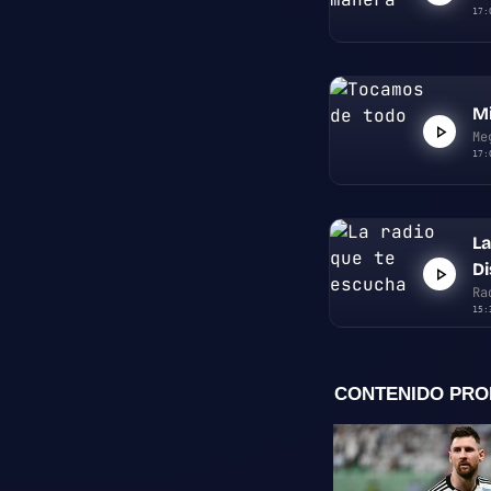
17:
Mi
Me
17:
La
D
Ra
15: