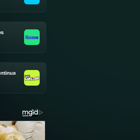
es
ntinua