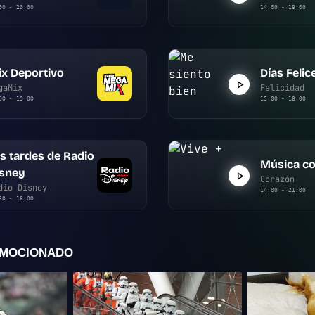
00 - 20:00
14:00 - 18:00
x Deportivo
Días Felic
gaMix
Felicidad
00 - 19:00
15:00 - 18:00
s tardes de Radio
Música co
isney
Corazón
dio Disney
14:00 - 21:00
30 - 18:00