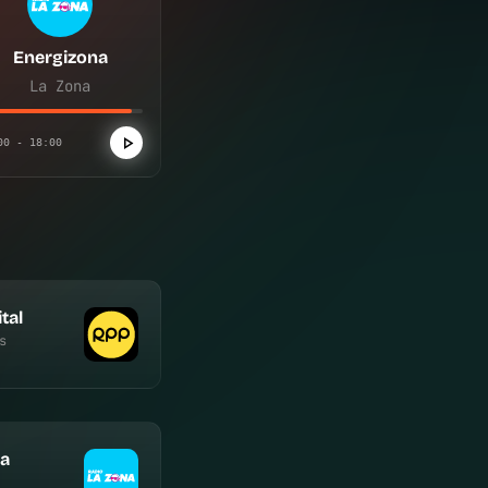
Energizona
La Zona
00 - 18:00
tal
s
na