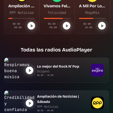
Ampliación de Noticias | Sábado
Vivamos Felices
A Mil Por Lora
RPP Noticias
Felicidad
MegaMix
08:00 -
06:00 -
06:00 -
09:00
09:00
10:00
Todas las radios AudioPlayer
Lo mejor del Rock N' Pop
Oxígeno
06:00 - 10:00
Ampliación de Noticias |
Sábado
RPP Noticias
08:00 - 09:00