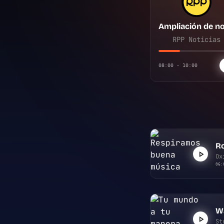
RPP Noticias
08:00 - 10:00
Ro
Ox
06:
W
St