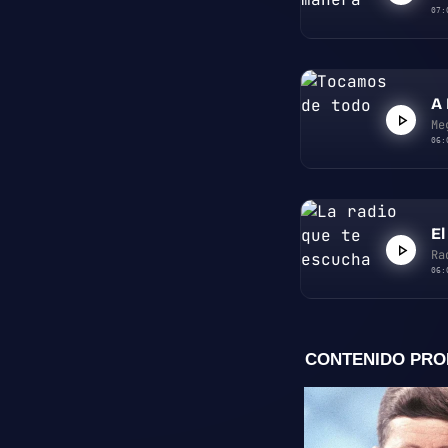
07:
A 
Me
06:
El
Ra
06: