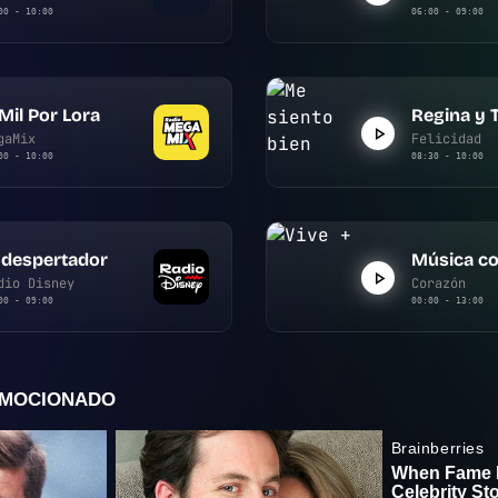
00 - 10:00
06:00 - 09:00
Mil Por Lora
Regina y 
gaMix
Felicidad
00 - 10:00
08:30 - 10:00
 despertador
Música co
dio Disney
Corazón
00 - 09:00
00:00 - 13:00