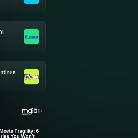
Tú
ntinua