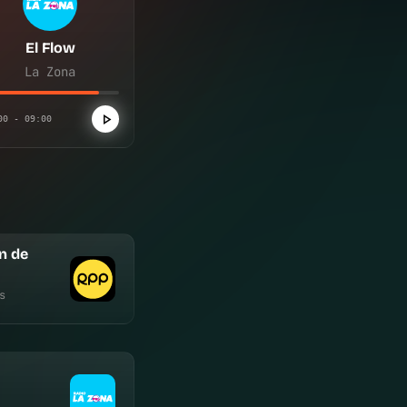
El Flow
La Zona
00 - 09:00
n de
s