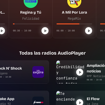
Ampliación de noticias
Regina y Tú
A Mil Por Lora
Felicidad
MegaMix
08:30 - 10:00
06:00 - 10:00
06:
Todas las radios AudioPlayer
Ampliació
ck N' Shock
noticias
ígeno
RPP Noticia
00 - 10:00
08:00 - 10:00
ake App
El Flow
udio 92
La Zona