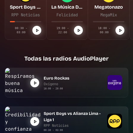
Sport Boys vs Alianza Lima - Liga 1
La Música De Tu Vida
Megatonazo
RPP Noticias
Felicidad
MegaMix
00:30 -
19:00 -
18:00 -
03:00
22:00
00:00
Todas las radios AudioPlayer
Euro Rockas
Oxígeno
18:00 - 20:00
Sport Boys vs Alianza Lima -
Liga 1
RPP Noticias
00:30 - 03:00